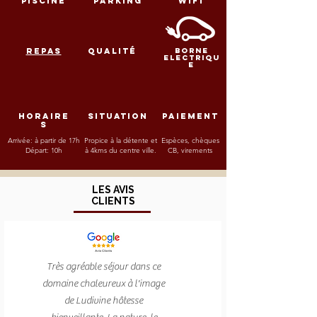
PISCINE
PARKING
WIFI
REPAS
QUALITé
BORNE
ELECTRIQU
E
HORAIRE
SITUATION
PAIEMENT
S
Arrivée: à partir de 17h
Propice à la détente et
Espèces, chèques
Départ: 10h
à 4kms du centre ville.
CB, virements
LES AVIS
CLIENTS
Très agréable séjour dans ce
domaine chaleureux à l'image
de Ludivine hôtesse