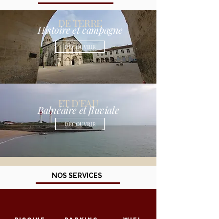
DE TERRE
Histoire et campagne
DECOUVRIR
ET D'EAU
Balnéaire et fluviale
DECOUVRIR
NOS SERVICES