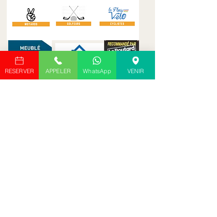
RESERVER
APPELER
WhatsApp
VENIR
Les Cuves
24 chemin des Brandes
17610 Chaniers
07.53.86.13.94
domainedescuves@gmail.com
Accueil
Les Offres
Les Chambres
Formules dinatoires
Roma
Formules estivales
Saïgon
Weekend romantique