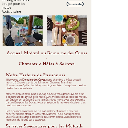
équipé pour les
Commander
motos
Accès piscine
Accueil Motard au Domaine des Cuves
-
Chambre d'Hôtes à Saintes
Notre Histoire de Passionnés
Bienvenue au
Domaine des Cuves
, notre chambre d'hôtes accueil
motard à Chaniers, près de Saintes en Charente-Maritime.
Nous sommes Cyril et Ludivine, la moto, c'est bien plus qu'une passion :
c'est notre mode de vie.
Motards depuis notre plus jeune âge, nous avons grandi avec le bruit
des moteurs et l'amour de la route. Cyril, mécanicien agricole de métier,
est également spécialisé dans la mécanique moto, avec une expertise
particulière pour les Ducati. Nous pratiquons la moto sur circuit en plus
des balades sur route..
Cette passion commune nous a naturellement menés à créer un
hébergement motard en Charente-Maritime, pour partager notre
univers avec d'autres passionnés qui, comme nous, vivent pour ces
moments de liberté sur deux roues.
Services Spécialisés pour les Motards