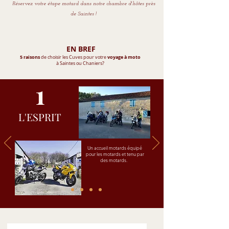
Réservez votre étape motard dans notre chambre d'hôtes près
de Saintes !
EN BREF
5 raisons
voyage à moto
de choisir les Cuves pour votre
à Saintes ou Chaniers?
1
L'ESPRIT
Un accueil motards équipé
pour les motards et tenu par
des motards.