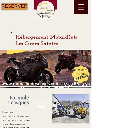
RESERVER
Hébergement Motard(e)s
Les Cuves Saintes
Formule
2 casques
A partir de
136€
1 nuitée
les petits déjeuners,
les repas
du soir au
grés des saisons
Parking sécurisé et